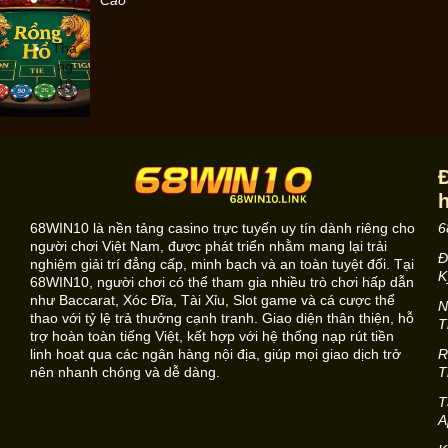
Thá
ng
10
6
68WIN10 là nền tảng casino trực tuyến uy tín dành riêng cho
người chơi Việt Nam, được phát triển nhằm mang lại trải
Đ
nghiệm giải trí đẳng cấp, minh bạch và an toàn tuyệt đối. Tại
K
68WIN10, người chơi có thể tham gia nhiều trò chơi hấp dẫn
như Baccarat, Xóc Đĩa, Tài Xỉu, Slot game và cá cược thể
N
thao với tỷ lệ trả thưởng cạnh tranh. Giao diện thân thiện, hỗ
T
trợ hoàn toàn tiếng Việt, kết hợp với hệ thống nạp rút tiền
R
linh hoạt qua các ngân hàng nội địa, giúp mọi giao dịch trở
T
nên nhanh chóng và dễ dàng.
T
A