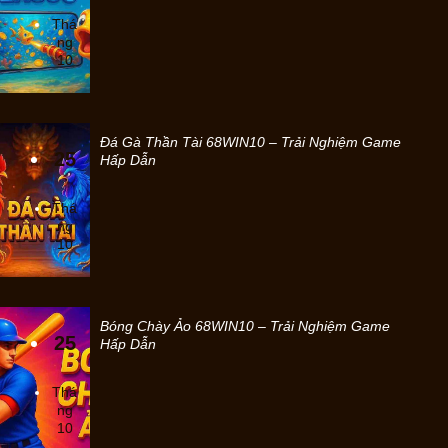
Thá
ng
10
Đá Gà Thần Tài 68WIN10 – Trải Nghiệm Game
25
Hấp Dẫn
Thá
ng
10
Bóng Chày Ảo 68WIN10 – Trải Nghiệm Game
25
Hấp Dẫn
Thá
ng
10